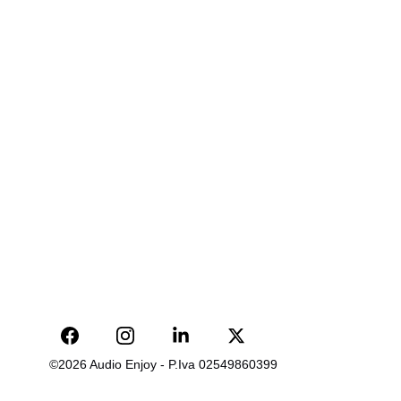
©2026 Audio Enjoy - P.Iva 02549860399